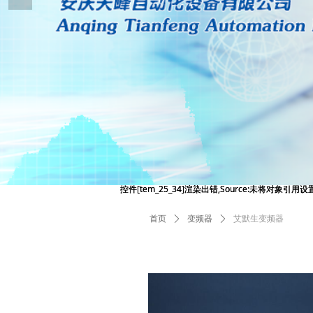
控件[tem_25_34]渲染出错,Source:未将对象引
控件[tem_25_34]渲染出错,Source:未将对象引
首页
ꄲ
变频器
ꄲ
艾默生变频器