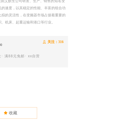
是由艾默生公司研发、生产、销售的知名变
机的速度，以其稳定的性能、丰富的组合功
比拟的灵活性，在变频器市场占据着重要的
织、机床、起重运输和港口等行业。
关注：
316
ꄑ
00
･ 满88元免邮･ xx自营
끄
收藏