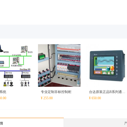
系统
专业定制非标控制柜
台达原装正品B系列通用
80.00
¥ 255.00
¥ 650.00
型人机界面触摸屏DOP-
B07S411
情