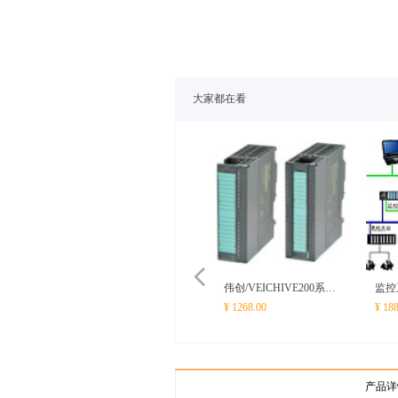
大家都在看
넳
伟创/VEICHIVE200系列
监控
¥ 1268.00
¥ 18
可编程控制器 PLC
产品详