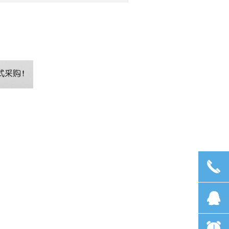
끅
뀩
뀥