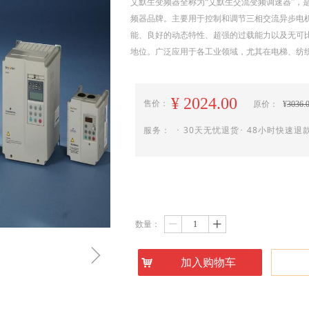
艾默生变频器全称为“艾默生交流变频调速器”，
频器品牌。主要用于控制和调节三相交流异步电
能、良好的动态特性、超强的过载能力以及无可
地位。广泛应用于各工业领域，尤其在电梯、纺
¥
2024.00
售价：
原价：
¥
3036.
服务： ･ 30天无忧退货･ 48小时快速退款
数量：
ꄷ
ꄸ
ꁇ
낙
加入购物车