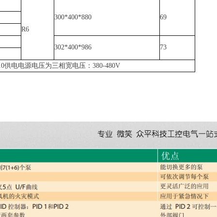
300*400*880
69
R6
302*400*986
73
10
供电电源电压为三相宽电压：
380-480V