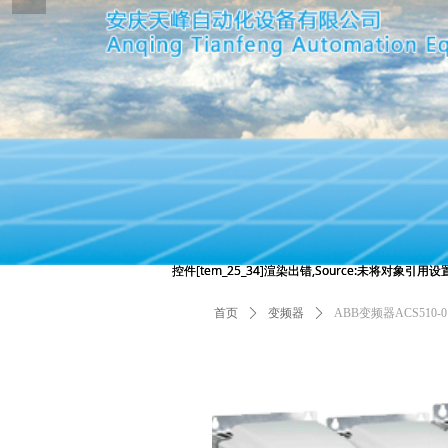
控件[tem_25_34]渲染出错,Source:未将对象引
控件[tem_25_34]渲染出错,Source:未将对象引
首页
ꄲ
变频器
ꄲ
ABB变频器ACS510-