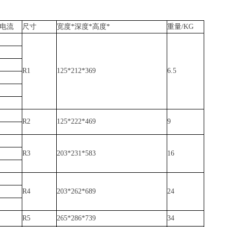
电流
尺寸
宽度
*
深度
*
高度
*
重量
/KG
R1
125*212*369
6.5
R2
125*222*469
9
R3
203*231*583
16
R4
203*262*689
24
R5
265*286*739
34