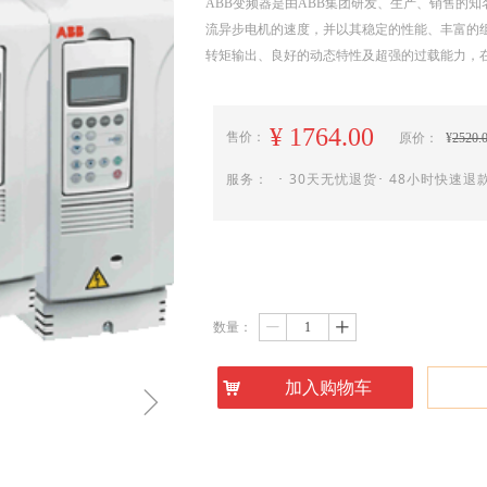
ABB变频器是由ABB集团研发、生产、销售的
流异步电机的速度，并以其稳定的性能、丰富的
转矩输出、良好的动态特性及超强的过载能力，
¥
1764.00
售价：
原价：
¥
2520.
服务： ･ 30天无忧退货･ 48小时快速退款
数量：
ꄷ
ꄸ
낙
加入购物车
ꁇ