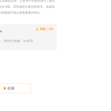
知名变频器品牌。主要用于控制和调节三相交
组合功能、高性能的矢量控制技术、低速高
在变频器市场占据着重要的地位。
关注：
159
ꄑ
00
･ 满88元免邮･ xx自营
끄
收藏