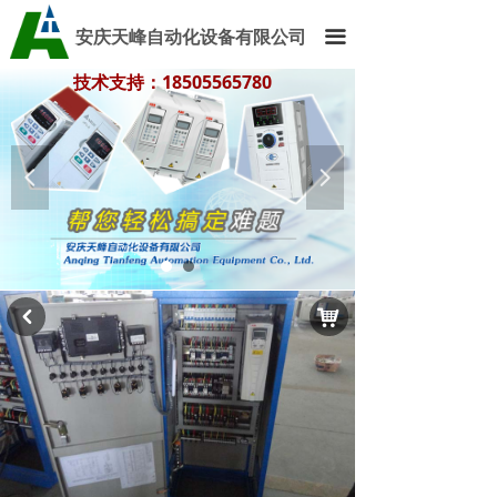
安庆天峰自动化设备有限公司
끀
技术支持：18505565780
技术支持：18505565780
넳
넲
낙
낒