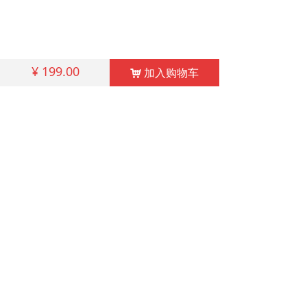
¥
199.00
加入购物车
낙
售后热线：
185 0556 5780
邮箱：360447598@qq.com
网址：www.aqzdh.cn