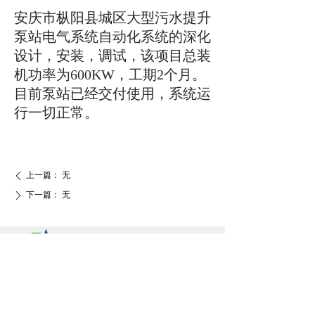
安庆市枞阳县城区大型污水提升
泵站电气系统自动化系统的深化
设计，安装，调试，该项目总装
机功率为600KW，工期2个月。
目前泵站已经交付使用，系统运
行一切正常。
上一篇：
无
ꄴ
下一篇：
无
ꄲ
售后热线：
185 0556 5780
邮箱：360447598@qq.com