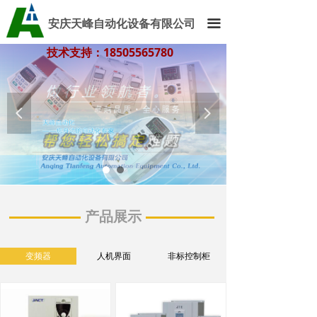
安庆天峰自动化设备有限公司
끀
技术支持：18505565780
技术支持：18505565780
넳
넲
产品展示
变频器
人机界面
非标控制柜